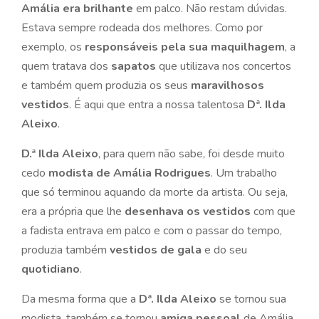
Amália era brilhante
em palco. Não restam dúvidas.
Estava sempre rodeada dos melhores. Como por
exemplo, os
responsáveis pela sua maquilhagem
, a
quem tratava dos
sapatos
que utilizava nos concertos
e também quem produzia os seus
maravilhosos
vestidos
. É aqui que entra a nossa talentosa
Dª. Ilda
Aleixo
.
D.ª Ilda Aleixo
, para quem não sabe, foi desde muito
cedo
modista de Amália Rodrigues
. Um trabalho
que só terminou aquando da morte da artista. Ou seja,
era a própria que lhe
desenhava os vestidos
com que
a fadista entrava em palco e com o passar do tempo,
produzia também
vestidos de gala
e do seu
quotidiano
.
Da mesma forma que a
Dª. Ilda Aleixo
se tornou sua
modista, também se tornou
amiga pessoal
de Amália