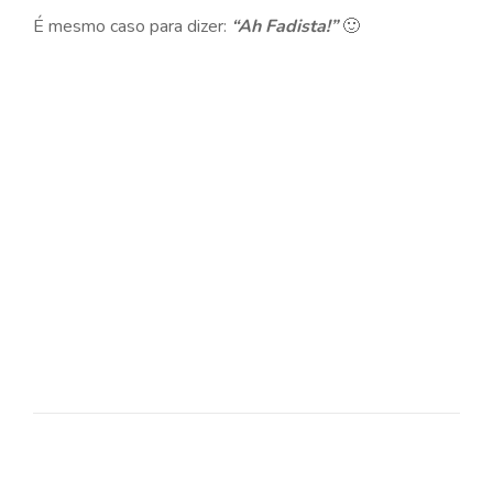
É mesmo caso para dizer:
“Ah Fadista!”
🙂