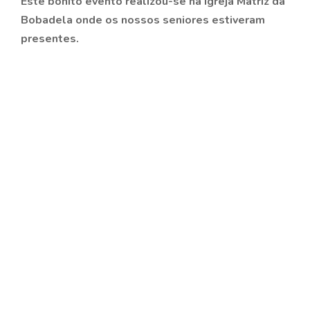
Este bonito evento realizou-se na Igreja Matriz da
Bobadela onde os nossos seniores estiveram
presentes.